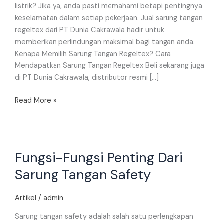
Cakrawala
listrik? Jika ya, anda pasti memahami betapi pentingnya
keselamatan dalam setiap pekerjaan. Jual sarung tangan
regeltex dari PT Dunia Cakrawala hadir untuk
memberikan perlindungan maksimal bagi tangan anda.
Kenapa Memilih Sarung Tangan Regeltex? Cara
Mendapatkan Sarung Tangan Regeltex Beli sekarang juga
di PT Dunia Cakrawala, distributor resmi […]
Read More »
Fungsi-
Fungsi-Fungsi Penting Dari
Fungsi
Penting
Sarung Tangan Safety
Dari
Sarung
Artikel
/
admin
Tangan
Safety
Sarung tangan safety adalah salah satu perlengkapan