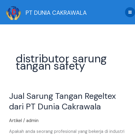
Skip
to
PT DUNIA CAKRAWALA
content
distributor sarung
tangan safety
Jual
Jual Sarung Tangan Regeltex
Sarung
Tangan
dari PT Dunia Cakrawala
Regeltex
dari
Artikel
/
admin
PT
Dunia
Apakah anda seorang profesional yang bekerja di industri