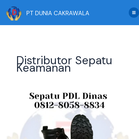
Skip
to
PT DUNIA CAKRAWALA
content
Distributor Sepatu
Keamanan
Pusat
Distributor
Sepatu
PDL
Dinas:
Sol
Vulkanisir