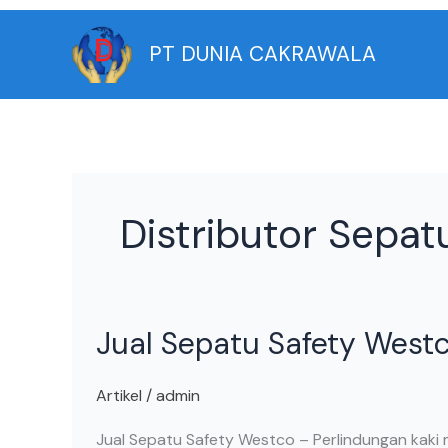
Skip
to
PT DUNIA CAKRAWALA
content
Distributor Sepa
Jual
Jual Sepatu Safety West
Sepatu
Safety
Westco
Artikel
/
admin
Jual Sepatu Safety Westco – Perlindungan kaki