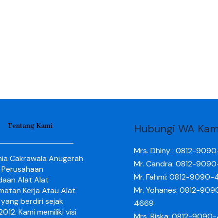
Tentang Kami
Hubungi WA Kam
Mrs. Dhiny : 0812-909
nia Cakrawala Anugerah
Mr. Candra: 0812-909
 Perusahaan
Mr. Fahmi: 0812-9090-
aan Alat Alat
Mr. Yohanes: 0812-909
matan Kerja Atau Alat
yang berdiri sejak
4669
012. Kami memiliki visi
Mrs. Riska: 0812-9090