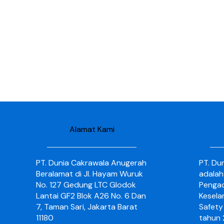
Alamat Kami
PT. Dunia Cakrawala Anugerah
PT. Du
Beralamat di Jl. Hayam Wuruk
adalah
No. 127 Gedung LTC Glodok
Pengad
Lantai GF2 Blok A26 No. 6 Dan
Kesela
7, Taman Sari, Jakarta Barat
Safety 
11180
tahun 2