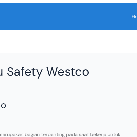
H
tu Safety Westco
co
 merupakan bagian terpenting pada saat bekerja untuk