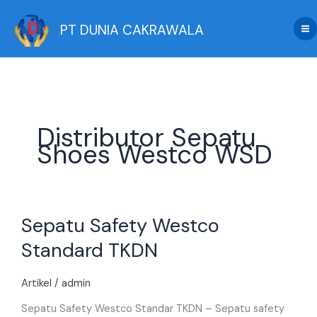
Skip
to
PT DUNIA CAKRAWALA
content
Distributor Sepatu
Shoes Westco WSD
Sepatu
Sepatu Safety Westco
Safety
Westco
Standard TKDN
Standard
TKDN
Artikel
/
admin
Sepatu Safety Westco Standar TKDN – Sepatu safety