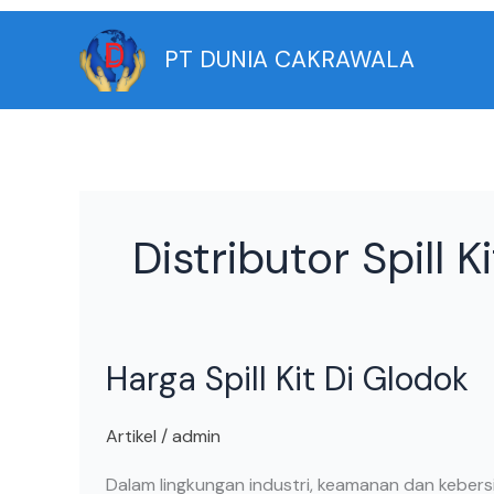
Skip
to
PT DUNIA CAKRAWALA
content
Distributor Spill 
Harga
Harga Spill Kit Di Glodok
Spill
Kit
Di
Artikel
/
admin
Glodok
Dalam lingkungan industri, keamanan dan kebersi