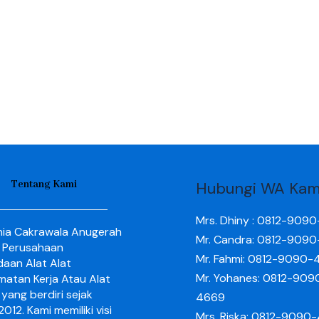
Tentang Kami
Hubungi WA Kam
Mrs. Dhiny : 0812-909
nia Cakrawala Anugerah
Mr. Candra: 0812-909
 Perusahaan
Mr. Fahmi: 0812-9090-
aan Alat Alat
Mr. Yohanes: 0812-909
matan Kerja Atau Alat
yang berdiri sejak
4669
012. Kami memiliki visi
Mrs. Riska: 0812-9090