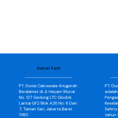
Alamat Kami
PT. Dunia Cakrawala Anugerah
PT. Du
Beralamat di Jl. Hayam Wuruk
adalah
No. 127 Gedung LTC Glodok
Pengad
Lantai GF2 Blok A26 No. 6 Dan
Kesela
7, Taman Sari, Jakarta Barat
Safety 
11180
tahun 2