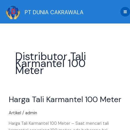
Skip
to
PT DUNIA CAKRAWALA
content
Distributor Tali
Karmantel 100
Meter
Harga
Harga Tali Karmantel 100 Meter
Tali
Karmantel
100
Artikel
/
admin
Meter
Harga Tali Karmantel 100 Meter – Saat mencari tali