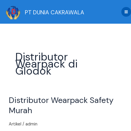
Skip
to
PT DUNIA CAKRAWALA
content
Distributor
Wearpack di
Glodok
Distributor
Distributor Wearpack Safety
Wearpack
Safety
Murah
Murah
Artikel
/
admin