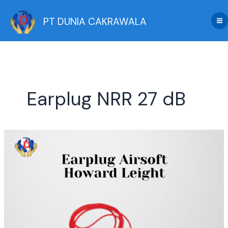
Skip
to
PT DUNIA CAKRAWALA
content
Earplug NRR 27 dB
Toko
Perlengkapan
Airsoft
Terpercaya
–
Earplug
Howard
Leight