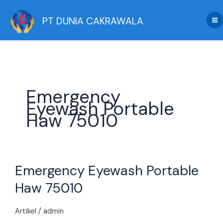
Skip
to
PT DUNIA CAKRAWALA
content
Emergency
Eyewash Portable
Haw 75010
Emergency
Emergency Eyewash Portable
Eyewash
Portable
Haw 75010
Haw
75010
Artikel
/
admin