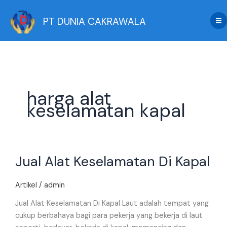
Skip
to
PT DUNIA CAKRAWALA
content
harga alat
keselamatan kapal
Jual
Jual Alat Keselamatan Di Kapal
Alat
Keselamatan
Di
Artikel
/
admin
Kapal
Jual Alat Keselamatan Di Kapal Laut adalah tempat yang
cukup berbahaya bagi para pekerja yang bekerja di laut