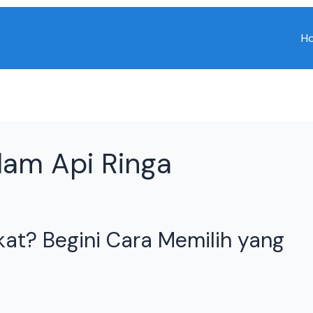
H
am Api Ringa
at? Begini Cara Memilih yang