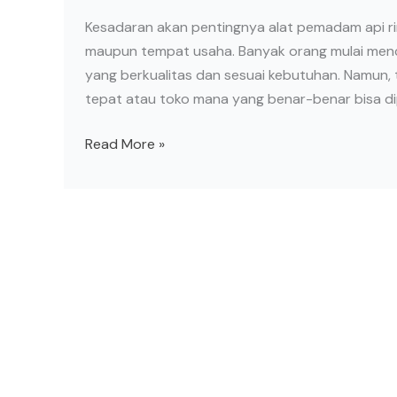
Memilih
Kesadaran akan pentingnya alat pemadam api ri
yang
maupun tempat usaha. Banyak orang mulai men
Tepat
yang berkualitas dan sesuai kebutuhan. Namun,
dan
tepat atau toko mana yang benar-benar bisa dip
Berkualitas
Read More »