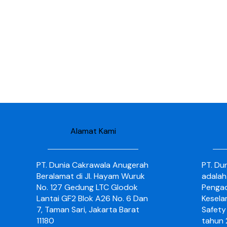
Alamat Kami
PT. Dunia Cakrawala Anugerah
PT. Du
Beralamat di Jl. Hayam Wuruk
adalah
No. 127 Gedung LTC Glodok
Pengad
Lantai GF2 Blok A26 No. 6 Dan
Kesela
7, Taman Sari, Jakarta Barat
Safety 
11180
tahun 2