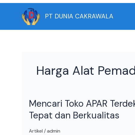
Skip
to
PT DUNIA CAKRAWALA
content
Harga Alat Pemad
Mencari
Mencari Toko APAR Terdek
Toko
APAR
Tepat dan Berkualitas
Terdekat?
Begini
Artikel
/
admin
Cara