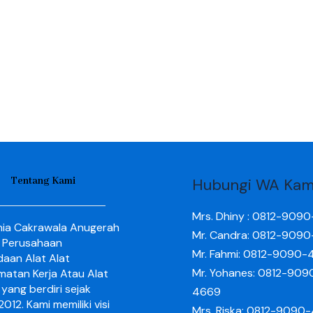
Tentang Kami
Hubungi WA Kam
Mrs. Dhiny : 0812-909
nia Cakrawala Anugerah
Mr. Candra: 0812-909
 Perusahaan
Mr. Fahmi: 0812-9090-
aan Alat Alat
Mr. Yohanes: 0812-909
matan Kerja Atau Alat
yang berdiri sejak
4669
012. Kami memiliki visi
Mrs. Riska: 0812-9090