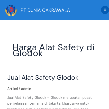
Skip
to
PT DUNIA CAKRAWALA
content
Harga Alat Safety di
Glodok
Jual
Jual Alat Safety Glodok
Alat
Safety
Glodok
Artikel
/
admin
Jual Alat Safety Glodok – Glodok merupakan pusat
perbelanjaan ternama di Jakarta, khususnya untuk