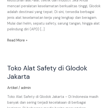
kebutuhan alat-alat teknik dan industri. Jika Anda
mencari peralatan keselamatan berkualitas tinggi, Glodok
adalah destinasi yang tepat. Di sini, tersedia berbagai
jenis alat keselamatan kerja yang lengkap dan beragam.
Mulai dari helm, sepatu safety, sarung tangan, hingga alat
pelindung diri (APD) […]
Read More »
Toko
Toko Alat Safety di Glodok
Alat
Safety
Jakarta
di
Glodok
Artikel
/
admin
Jakarta
Toko Alat Safety di Glodok Jakarta – Di Indonesia masih
banyak dan sering terjadi kecelakaan di berbagai