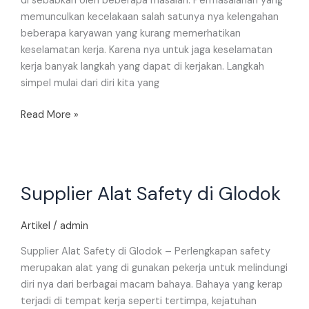
di sebabkan oleh beberapa masalah. Permasalahan yang
memunculkan kecelakaan salah satunya nya kelengahan
beberapa karyawan yang kurang memerhatikan
keselamatan kerja. Karena nya untuk jaga keselamatan
kerja banyak langkah yang dapat di kerjakan. Langkah
simpel mulai dari diri kita yang
Read More »
Supplier
Supplier Alat Safety di Glodok
Alat
Safety
di
Artikel
/
admin
Glodok
Supplier Alat Safety di Glodok – Perlengkapan safety
merupakan alat yang di gunakan pekerja untuk melindungi
diri nya dari berbagai macam bahaya. Bahaya yang kerap
terjadi di tempat kerja seperti tertimpa, kejatuhan