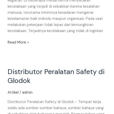
kegiatan. Di beberapa media berita menyatakan
kecelakaan yang terjadi di sebabkan karena kesalahan
manusia, terutama minimnya kesadaran mengenai
keselamatan baik individu maupun organisasi. Pada saat
melakukan pekerjaan tidak lepas dari kemungkinan
kecelakaan. Terjadinya kecelakaan yang tidak di inginkan
Read More »
Distributor
Distributor Peralatan Safety di
Peralatan
Safety
Glodok
di
Glodok
Artikel
/
admin
Distributor Peralatan Safety di Glodok – Tempat kerja
selalu ada sumber sumber bahaya, sumber bahaya yang