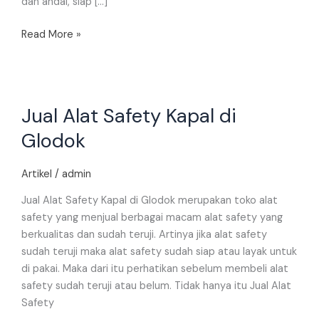
dan andal, siap […]
Read More »
Jual
Jual Alat Safety Kapal di
Alat
Safety
Glodok
Kapal
di
Artikel
/
admin
Glodok
Jual Alat Safety Kapal di Glodok merupakan toko alat
safety yang menjual berbagai macam alat safety yang
berkualitas dan sudah teruji. Artinya jika alat safety
sudah teruji maka alat safety sudah siap atau layak untuk
di pakai. Maka dari itu perhatikan sebelum membeli alat
safety sudah teruji atau belum. Tidak hanya itu Jual Alat
Safety