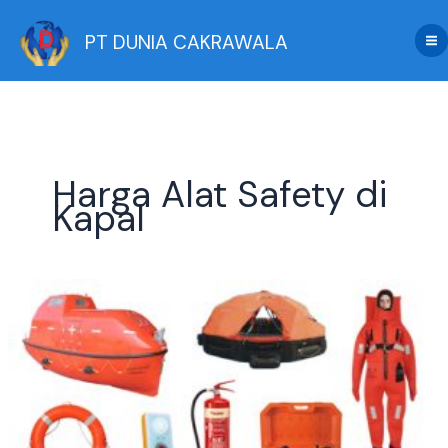
Skip
to
PT DUNIA CAKRAWALA
content
Harga Alat Safety di
Kapal
Jual
Alat
Safety
di
Kapal