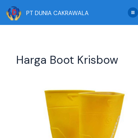
Skip
to
PT DUNIA CAKRAWALA
content
Harga Boot Krisbow
Boot
Krisbow
Berkualitas
Dengan
Harga
Terbaik