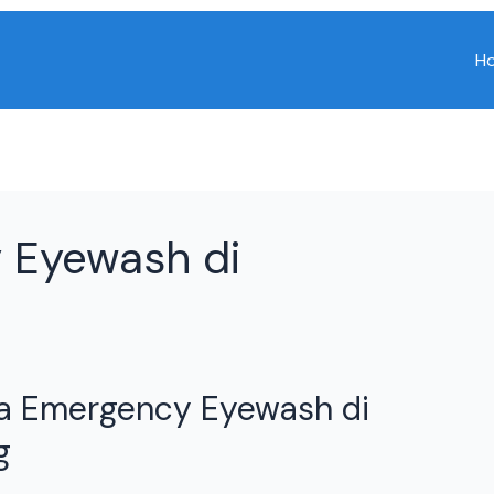
H
 Eyewash di
a Emergency Eyewash di
g