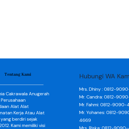
Tentang Kami
Hubungi WA Kam
Mrs. Dhiny : 0812-909
nia Cakrawala Anugerah
Mr. Candra: 0812-909
 Perusahaan
Mr. Fahmi: 0812-9090-
aan Alat Alat
Mr. Yohanes: 0812-909
matan Kerja Atau Alat
yang berdiri sejak
4669
012. Kami memiliki visi
Mrs. Riska: 0812-9090