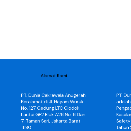
Alamat Kami
PT. Dunia Cakrawala Anugerah
PT. Du
Beralamat di Jl. Hayam Wuruk
adalah
No. 127 Gedung LTC Glodok
Pengad
Lantai GF2 Blok A26 No. 6 Dan
Kesela
7, Taman Sari, Jakarta Barat
Safety 
11180
tahun 2