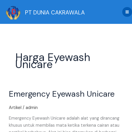
Skip
to
PT DUNIA CAKRAWALA
content
Harga Eyewash
Unicare
Emergency
Emergency Eyewash Unicare
Eyewash
Unicare
Artikel
/
admin
Emergency Eyewash Unicare adalah alat yang dirancang
khusus untuk membilas mata ketika terkena cairan atau