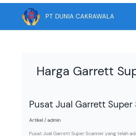
Skip
to
PT DUNIA CAKRAWALA
content
Harga Garrett Su
Pusat
Pusat Jual Garrett Super
Jual
Garrett
Super
Artikel
/
admin
Scanner
Pusat Jual Garrett Super Scanner yang telah ad