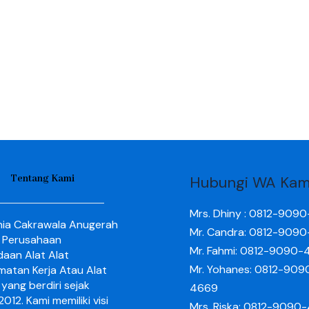
Tentang Kami
Hubungi WA Kam
Mrs. Dhiny : 0812-909
nia Cakrawala Anugerah
Mr. Candra: 0812-909
 Perusahaan
Mr. Fahmi: 0812-9090-
aan Alat Alat
Mr. Yohanes: 0812-909
matan Kerja Atau Alat
yang berdiri sejak
4669
012. Kami memiliki visi
Mrs. Riska: 0812-9090