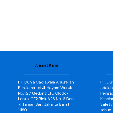
Alamat Kami
PT. Dunia Cakrawala Anugerah
PT. Du
Beralamat di Jl. Hayam Wuruk
adalah
No. 127 Gedung LTC Glodok
Pengad
Lantai GF2 Blok A26 No. 6 Dan
Kesela
7, Taman Sari, Jakarta Barat
Safety 
11180
tahun 2