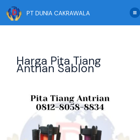
Skip
to
PT DUNIA CAKRAWALA
content
Harga Pita Tiang
Antrian Sablon
Jual
Pita
Tiang
Antrian
Stainless
Steel
Terbaru,