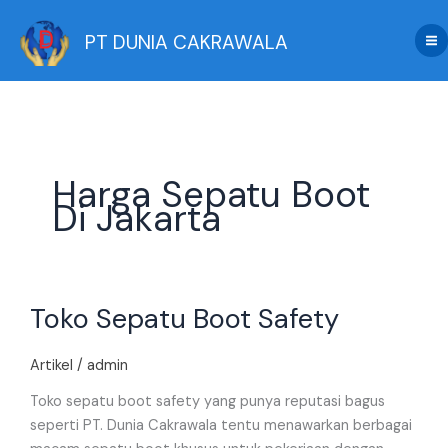
Skip
to
PT DUNIA CAKRAWALA
content
Harga Sepatu Boot
Di Jakarta
Toko
Toko Sepatu Boot Safety
Sepatu
Boot
Safety
Artikel
/
admin
Toko sepatu boot safety yang punya reputasi bagus
seperti PT. Dunia Cakrawala tentu menawarkan berbagai