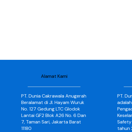
Alamat Kami
PT. Dunia Cakrawala Anugerah
PT. Du
Beralamat di Jl. Hayam Wuruk
adalah
No. 127 Gedung LTC Glodok
Pengad
Lantai GF2 Blok A26 No. 6 Dan
Kesela
7, Taman Sari, Jakarta Barat
Safety 
11180
tahun 2