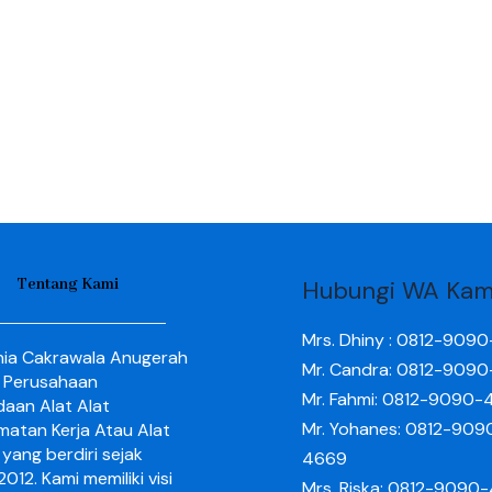
Tentang Kami
Hubungi WA Kam
Mrs. Dhiny : 0812-909
nia Cakrawala Anugerah
Mr. Candra: 0812-909
 Perusahaan
Mr. Fahmi: 0812-9090-
aan Alat Alat
Mr. Yohanes: 0812-909
matan Kerja Atau Alat
yang berdiri sejak
4669
012. Kami memiliki visi
Mrs. Riska: 0812-9090