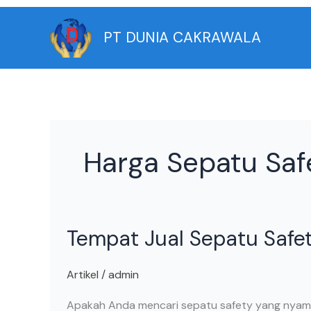
Skip
to
PT DUNIA CAKRAWALA
content
Harga Sepatu Safe
Tempat
Tempat Jual Sepatu Safe
Jual
Sepatu
Safety
Artikel
/
admin
Terdekat
Apakah Anda mencari sepatu safety yang nyaman