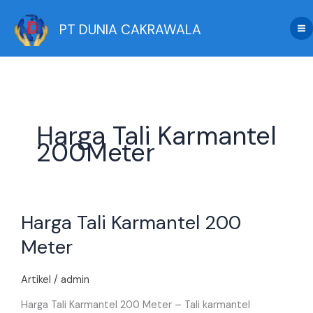
Skip
to
PT DUNIA CAKRAWALA
content
Harga Tali Karmantel
200Meter
Harga
Harga Tali Karmantel 200
Tali
Karmantel
Meter
200
Meter
Artikel
/
admin
Harga Tali Karmantel 200 Meter – Tali karmantel