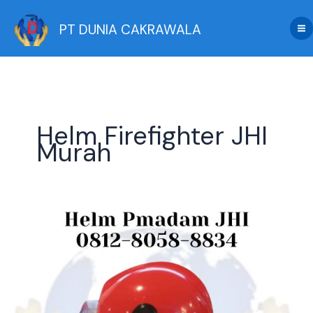
Skip
to
PT DUNIA CAKRAWALA
content
Helm Firefighter JHI
Murah
Mengupas
Teknologi
Helm
Pemadam
JHI:
Anti
Panas,