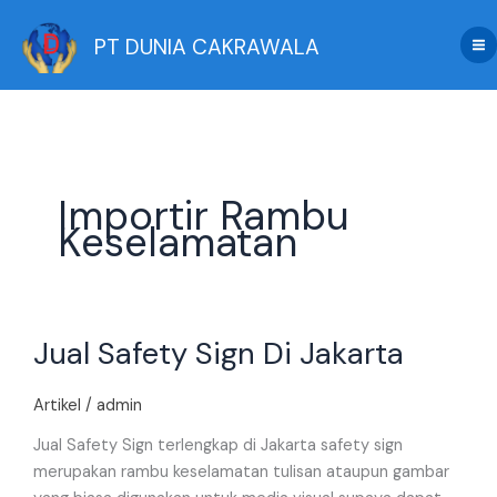
Skip
to
PT DUNIA CAKRAWALA
content
Importir Rambu
Keselamatan
Jual
Jual Safety Sign Di Jakarta
Safety
Sign
Di
Artikel
/
admin
Jakarta
Jual Safety Sign terlengkap di Jakarta safety sign
merupakan rambu keselamatan tulisan ataupun gambar