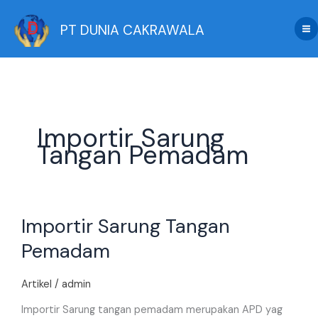
Skip
to
PT DUNIA CAKRAWALA
content
Importir Sarung
Tangan Pemadam
Importir
Importir Sarung Tangan
Sarung
Tangan
Pemadam
Pemadam
Artikel
/
admin
Importir Sarung tangan pemadam merupakan APD yag