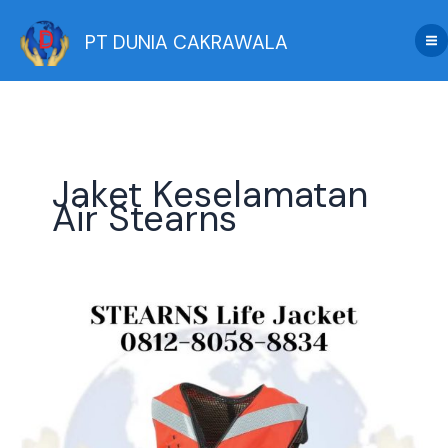
Skip
to
PT DUNIA CAKRAWALA
content
Jaket Keselamatan
Air Stearns
Pusat
Jual
Stearns
Life
Jacket
Original
dan