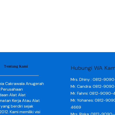
Tentang Kami
Hubungi WA Kam
Mrs. Dhiny : 0812-909
nia Cakrawala Anugerah
Mr. Candra: 0812-909
 Perusahaan
Mr. Fahmi: 0812-9090-
aan Alat Alat
Mr. Yohanes: 0812-909
matan Kerja Atau Alat
yang berdiri sejak
4669
012. Kami memiliki visi
Mrs. Riska: 0812-9090