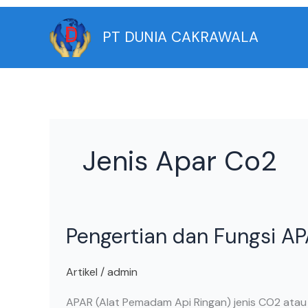
Skip
to
PT DUNIA CAKRAWALA
content
Jenis Apar Co2
Pengertian
Pengertian dan Fungsi A
dan
Fungsi
APAR
Artikel
/
admin
Jenis
APAR (Alat Pemadam Api Ringan) jenis CO2 atau 
CO2