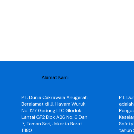
Alamat Kami
PT. Dunia Cakrawala Anugerah
PT. Du
Beralamat di Jl. Hayam Wuruk
adalah
No. 127 Gedung LTC Glodok
Pengad
Lantai GF2 Blok A26 No. 6 Dan
Kesela
7, Taman Sari, Jakarta Barat
Safety 
11180
tahun 2