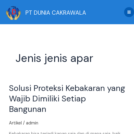
Skip
to
PT DUNIA CAKRAWALA
content
Jenis jenis apar
Solusi
Solusi Proteksi Kebakaran yang
Proteksi
Kebakaran
Wajib Dimiliki Setiap
yang
Bangunan
Wajib
Dimiliki
Setiap
Artikel
/
admin
Bangunan
Kebakaran bisa terjadi kapan saja dan di mana saja, baik