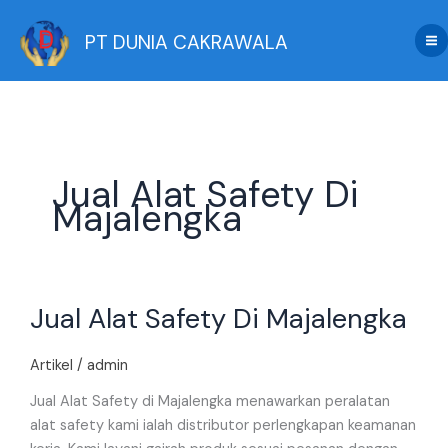
Skip
to
PT DUNIA CAKRAWALA
content
Jual Alat Safety Di
Majalengka
Jual
Jual Alat Safety Di Majalengka
Alat
Safety
Di
Artikel
/
admin
Majalengka
Jual Alat Safety di Majalengka menawarkan peralatan
alat safety kami ialah distributor perlengkapan keamanan