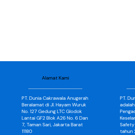
Alamat Kami
PT. Dunia Cakrawala Anugerah
PT. Du
Beralamat di Jl. Hayam Wuruk
adalah
No. 127 Gedung LTC Glodok
Pengad
Lantai GF2 Blok A26 No. 6 Dan
Kesela
7, Taman Sari, Jakarta Barat
Safety 
11180
tahun 2