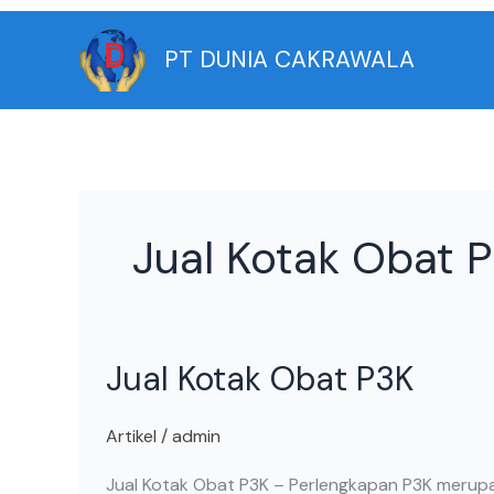
Skip
to
PT DUNIA CAKRAWALA
content
Jual Kotak Obat 
Jual
Jual Kotak Obat P3K
Kotak
Obat
P3K
Artikel
/
admin
Jual Kotak Obat P3K – Perlengkapan P3K merupa