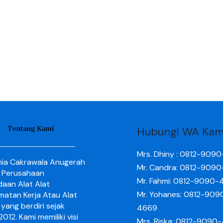
Tentang Kami
Hubungi WA Kam
Mrs. Dhiny : 0812-909
nia Cakrawala Anugerah
Mr. Candra: 0812-909
 Perusahaan
Mr. Fahmi: 0812-9090-
aan Alat Alat
Mr. Yohanes: 0812-909
matan Kerja Atau Alat
yang berdiri sejak
4669
012. Kami memiliki visi
Mrs. Riska: 0812-9090