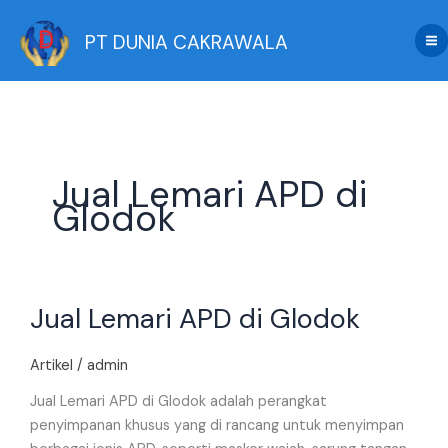
Skip
to
PT DUNIA CAKRAWALA
content
Jual Lemari APD di
Glodok
Jual
Jual Lemari APD di Glodok
Lemari
APD
di
Artikel
/
admin
Glodok
Jual Lemari APD di Glodok adalah perangkat
penyimpanan khusus yang di rancang untuk menyimpan