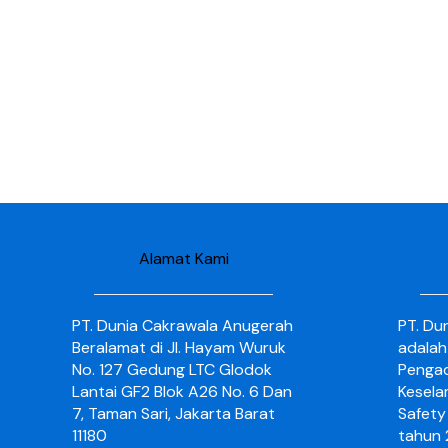
Alamat Kami
PT. Dunia Cakrawala Anugerah
PT. Du
Beralamat di Jl. Hayam Wuruk
adalah
No. 127 Gedung LTC Glodok
Pengad
Lantai GF2 Blok A26 No. 6 Dan
Kesela
7, Taman Sari, Jakarta Barat
Safety 
11180
tahun 2