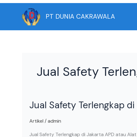
Skip
to
PT DUNIA CAKRAWALA
content
Jual Safety Terle
Jual
Jual Safety Terlengkap di
Safety
Terlengkap
di
Artikel
/
admin
Jakarta
Jual Safety Terlengkap di Jakarta APD atau Alat 