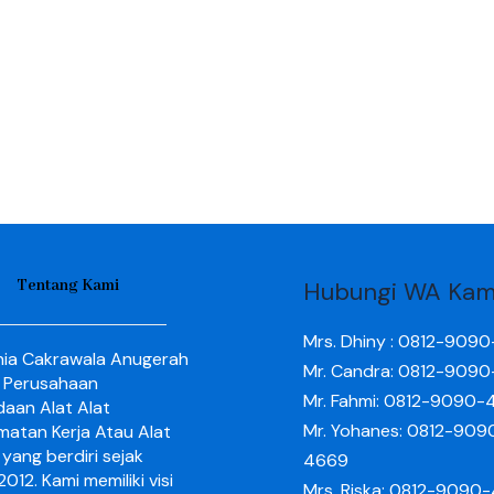
Tentang Kami
Hubungi WA Kam
Mrs. Dhiny : 0812-909
nia Cakrawala Anugerah
Mr. Candra: 0812-909
 Perusahaan
Mr. Fahmi: 0812-9090-
aan Alat Alat
Mr. Yohanes: 0812-909
matan Kerja Atau Alat
yang berdiri sejak
4669
012. Kami memiliki visi
Mrs. Riska: 0812-9090