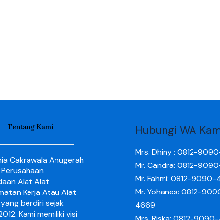
Tentang Kami
Hubungi WA Kam
Mrs. Dhiny : 0812-909
nia Cakrawala Anugerah
Mr. Candra: 0812-909
 Perusahaan
Mr. Fahmi: 0812-9090-
aan Alat Alat
Mr. Yohanes: 0812-909
matan Kerja Atau Alat
yang berdiri sejak
4669
012. Kami memiliki visi
Mrs. Riska: 0812-9090