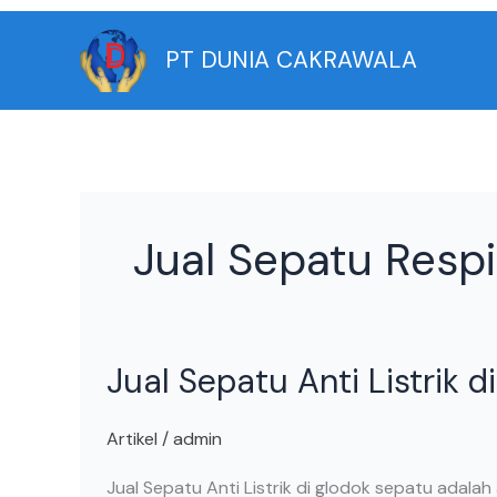
Skip
to
PT DUNIA CAKRAWALA
content
Jual Sepatu Respi
Jual
Jual Sepatu Anti Listrik d
Sepatu
Anti
Listrik
Artikel
/
admin
di
Jual Sepatu Anti Listrik di glodok sepatu adalah 
Glodok