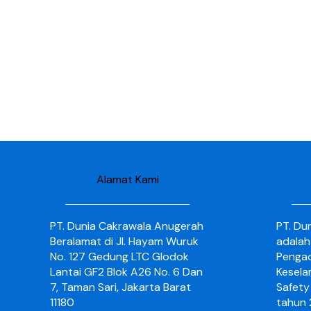
Alamat Kami
PT. Dunia Cakrawala Anugerah
PT. Du
Beralamat di Jl. Hayam Wuruk
adalah
No. 127 Gedung LTC Glodok
Pengad
Lantai GF2 Blok A26 No. 6 Dan
Kesela
7, Taman Sari, Jakarta Barat
Safety 
11180
tahun 2