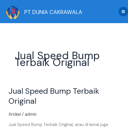
Skip
to
PT DUNIA CAKRAWALA
content
Jual Speed Bump
Terbaik Original
Jual
Jual Speed Bump Terbaik
Speed
Bump
Original
Terbaik
Original
Artikel
/
admin
Jual Speed Bump Terbaik Original, atau di kenal juga