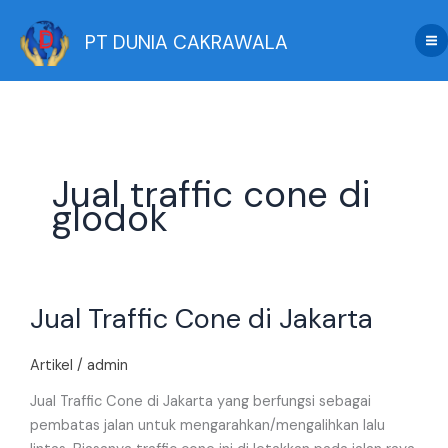
Skip
to
PT DUNIA CAKRAWALA
content
Jual traffic cone di
glodok
Jual
Jual Traffic Cone di Jakarta
Traffic
Cone
di
Artikel
/
admin
Jakarta
Jual Traffic Cone di Jakarta yang berfungsi sebagai
pembatas jalan untuk mengarahkan/mengalihkan lalu