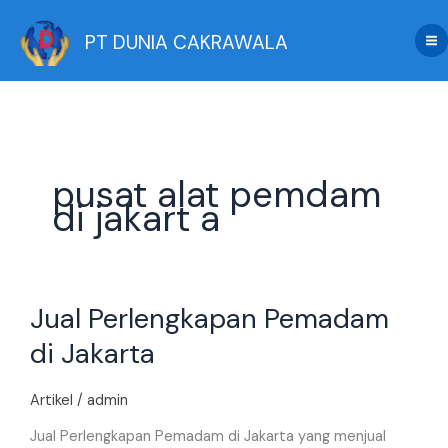
Skip
to
PT DUNIA CAKRAWALA
content
pusat alat pemdam
di jakart a
Jual
Jual Perlengkapan Pemadam
Perlengkapan
Pemadam
di Jakarta
di
Jakarta
Artikel
/
admin
Jual Perlengkapan Pemadam di Jakarta yang menjual