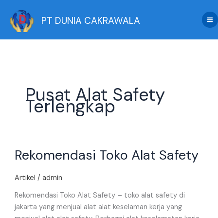
Skip
to
PT DUNIA CAKRAWALA
content
Pusat Alat Safety
Terlengkap
Rekomendasi
Rekomendasi Toko Alat Safety
Toko
Alat
Safety
Artikel
/
admin
Rekomendasi Toko Alat Safety – toko alat safety di
jakarta yang menjual alat alat keselaman kerja yang