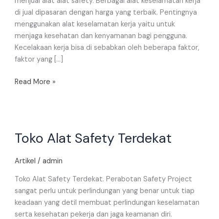
menjual alat alat safety. Berbagai alat keselamatan kerja
di jual dipasaran dengan harga yang terbaik. Pentingnya
menggunakan alat keselamatan kerja yaitu untuk
menjaga kesehatan dan kenyamanan bagi pengguna.
Kecelakaan kerja bisa di sebabkan oleh beberapa faktor,
faktor yang […]
Read More »
Toko
Toko Alat Safety Terdekat
Alat
Safety
Terdekat
Artikel
/
admin
Toko Alat Safety Terdekat. Perabotan Safety Project
sangat perlu untuk perlindungan yang benar untuk tiap
keadaan yang detil membuat perlindungan keselamatan
serta kesehatan pekerja dan jaga keamanan diri.