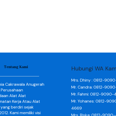
Tentang Kami
Hubungi WA Kam
Mrs. Dhiny : 0812-909
nia Cakrawala Anugerah
Mr. Candra: 0812-909
 Perusahaan
Mr. Fahmi: 0812-9090-
aan Alat Alat
Mr. Yohanes: 0812-909
matan Kerja Atau Alat
yang berdiri sejak
4669
012. Kami memiliki visi
Mrs. Riska: 0812-9090