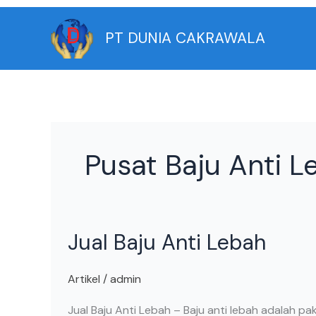
Skip
to
PT DUNIA CAKRAWALA
content
Pusat Baju Anti L
Jual
Jual Baju Anti Lebah
Baju
Anti
Lebah
Artikel
/
admin
Jual Baju Anti Lebah – Baju anti lebah adalah p