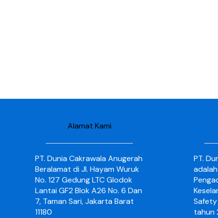
Alamat Kami
PT. Dunia Cakrawala Anugerah
PT. Du
Beralamat di Jl. Hayam Wuruk
adalah
No. 127 Gedung LTC Glodok
Pengad
Lantai GF2 Blok A26 No. 6 Dan
Kesela
7, Taman Sari, Jakarta Barat
Safety 
11180
tahun 2