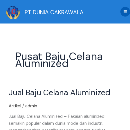
Skip
to
PT DUNIA CAKRAWALA
content
Pusat Baju Celana
Aluminized
Jual
Jual Baju Celana Aluminized
Baju
Celana
Aluminized
Artikel
/
admin
Jual Baju Celana Aluminized – Pakaian aluminized
semakin populer dalam dunia mode dan industri,