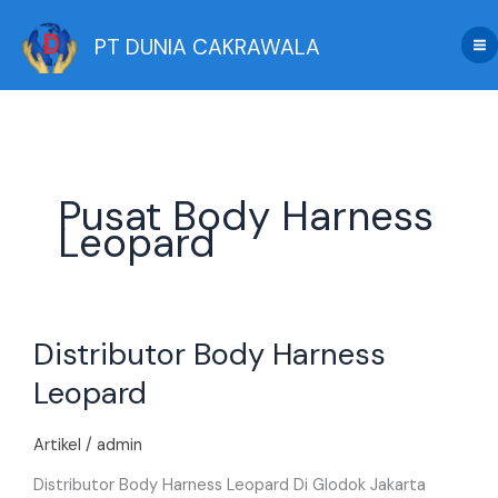
Skip
to
PT DUNIA CAKRAWALA
content
Pusat Body Harness
Leopard
Distributor
Distributor Body Harness
Body
Harness
Leopard
Leopard
Artikel
/
admin
Distributor Body Harness Leopard Di Glodok Jakarta