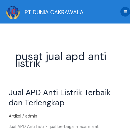
Skip
to
PT DUNIA CAKRAWALA
content
pusat jual apd anti
listrik
Jual
Jual APD Anti Listrik Terbaik
APD
Anti
dan Terlengkap
Listrik
Terbaik
Artikel
/
admin
dan
Terlengkap
Jual APD Anti Listrik jual berbagai macam alat