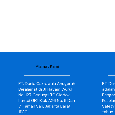
Alamat Kami
PT. Dunia Cakrawala Anugerah
PT. Du
Beralamat di Jl. Hayam Wuruk
adalah
No. 127 Gedung LTC Glodok
Pengad
Lantai GF2 Blok A26 No. 6 Dan
Kesela
7, Taman Sari, Jakarta Barat
Safety 
11180
tahun 2