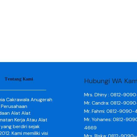
Tentang Kami
Hubungi WA Kam
Mrs. Dhiny : 0812-909
nia Cakrawala Anugerah
Mr. Candra: 0812-909
 Perusahaan
Mr. Fahmi: 0812-9090-
aan Alat Alat
Mr. Yohanes: 0812-909
matan Kerja Atau Alat
yang berdiri sejak
4669
012. Kami memiliki visi
Mrs. Riska: 0812-9090