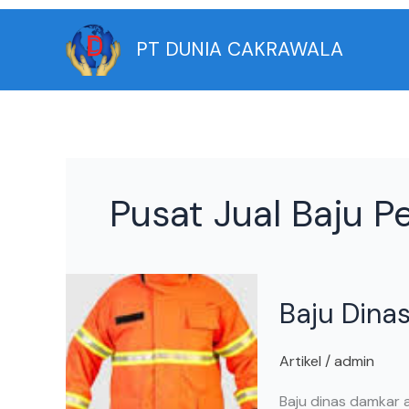
Skip
to
PT DUNIA CAKRAWALA
content
Pusat Jual Baju
Baju
Baju Dina
Dinas
Damkar
Artikel
/
admin
Baju dinas damkar 