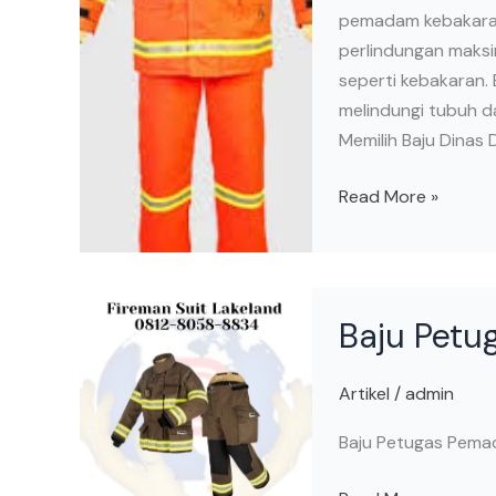
pemadam kebakaran
perlindungan maksi
seperti kebakaran.
melindungi tubuh da
Memilih Baju Dinas 
Read More »
Baju
Baju Pet
Petugas
Pemadam
Kebakaran
Artikel
/
admin
Baju Petugas Pem