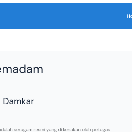
H
 Pemadam
s Damkar
adalah seragam resmi yang di kenakan oleh petugas