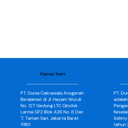
Alamat Kami
PT. Dunia Cakrawala Anugerah
PT. Du
Beralamat di Jl. Hayam Wuruk
adalah
No. 127 Gedung LTC Glodok
Pengad
Lantai GF2 Blok A26 No. 6 Dan
Kesela
7, Taman Sari, Jakarta Barat
Safety 
11180
tahun 2