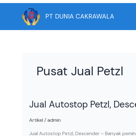
Skip
to
PT DUNIA CAKRAWALA
content
Pusat Jual Petzl
Jual
Jual Autostop Petzl, Desc
Autostop
Petzl,
Descender,
Artikel
/
admin
Pusat
Jual Autostop Petzl, Descender – Banyak pemin
Petzl