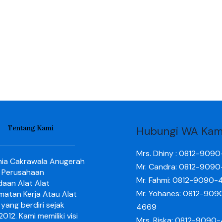
Tentang Kami
Hubungi WA Kam
Mrs. Dhiny : 0812-909
nia Cakrawala Anugerah
Mr. Candra: 0812-909
 Perusahaan
Mr. Fahmi: 0812-9090-
aan Alat Alat
Mr. Yohanes: 0812-909
matan Kerja Atau Alat
yang berdiri sejak
4669
012. Kami memiliki visi
Mrs. Riska: 0812-9090