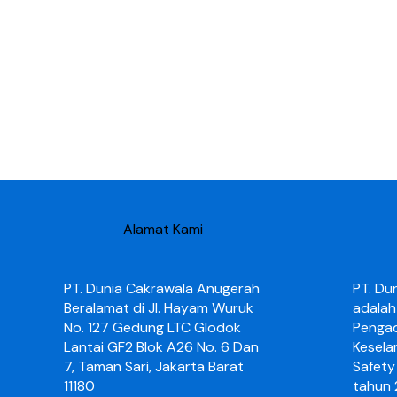
Alamat Kami
PT. Dunia Cakrawala Anugerah
PT. Du
Beralamat di Jl. Hayam Wuruk
adalah
No. 127 Gedung LTC Glodok
Pengad
Lantai GF2 Blok A26 No. 6 Dan
Kesela
7, Taman Sari, Jakarta Barat
Safety 
11180
tahun 2