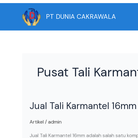
Skip
to
PT DUNIA CAKRAWALA
content
Pusat Tali Karma
Jual
Jual Tali Karmantel 16mm
Tali
Karmantel
16mm
Artikel
/
admin
Jual Tali Karmantel 16mm adalah salah satu komp