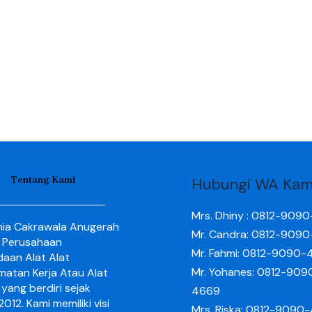
Tentang Kami
Hubungi WA Kam
Mrs. Dhiny : 0812-909
nia Cakrawala Anugerah
Mr. Candra: 0812-909
 Perusahaan
Mr. Fahmi: 0812-9090-
aan Alat Alat
Mr. Yohanes: 0812-909
matan Kerja Atau Alat
yang berdiri sejak
4669
012. Kami memiliki visi
Mrs. Riska: 0812-9090