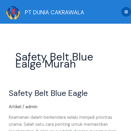
Skip
to
PT DUNIA CAKRAWALA
content
Safety Belt Blue
Ealge Murah
Safety
Safety Belt Blue Eagle
Belt
Blue
Eagle
Artikel
/
admin
Keamanan dalam berkendara selalu menjadi prioritas
utama. Salah satu cara penting untuk memastikan