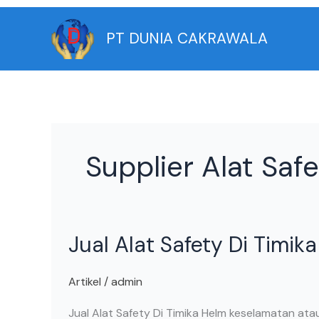
Skip
to
PT DUNIA CAKRAWALA
content
Supplier Alat Safe
Jual
Jual Alat Safety Di Timika
Alat
Safety
Di
Artikel
/
admin
Timika
Jual Alat Safety Di Timika Helm keselamatan at