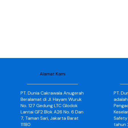
Alamat Kami
PT. Dunia Cakrawala Anugerah
PT. Du
Beralamat di Jl. Hayam Wuruk
adalah
No. 127 Gedung LTC Glodok
Pengad
Lantai GF2 Blok A26 No. 6 Dan
Kesela
7, Taman Sari, Jakarta Barat
Safety 
11180
tahun 2