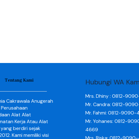
Tentang Kami
Hubungi WA Kam
Mrs. Dhiny : 0812-909
nia Cakrawala Anugerah
Mr. Candra: 0812-909
 Perusahaan
Mr. Fahmi: 0812-9090-
aan Alat Alat
Mr. Yohanes: 0812-909
matan Kerja Atau Alat
yang berdiri sejak
4669
012. Kami memiliki visi
Mrs. Riska: 0812-9090