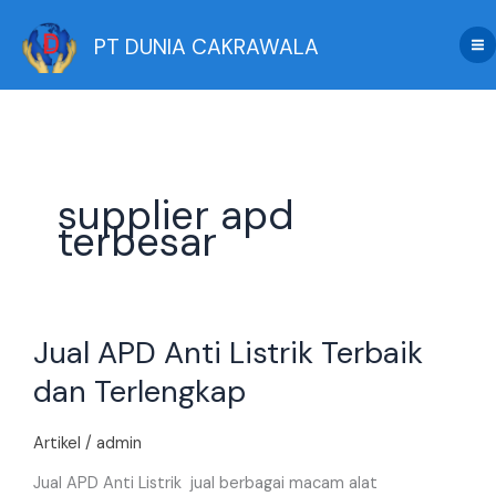
Skip
to
PT DUNIA CAKRAWALA
content
supplier apd
terbesar
Jual
Jual APD Anti Listrik Terbaik
APD
Anti
dan Terlengkap
Listrik
Terbaik
Artikel
/
admin
dan
Terlengkap
Jual APD Anti Listrik jual berbagai macam alat