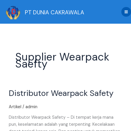
Skip
to
PT DUNIA CAKRAWALA
content
Supplier Wearpack
Saefty
Distributor
Distributor Wearpack Safety
Wearpack
Safety
Artikel
/
admin
Distributor Wearpack Safety – Di tempat kerja mana
pun, keselamatan adalah yang terpenting. Kecelakaan