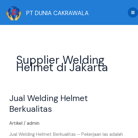
Skip
to
PT DUNIA CAKRAWALA
content
Supplier Welding
Helmet di Jakarta
Jual
Jual Welding Helmet
Welding
Helmet
Berkualitas
Berkualitas
Artikel
/
admin
Jual Welding Helmet Berkualitas – Pekerjaan las adalah