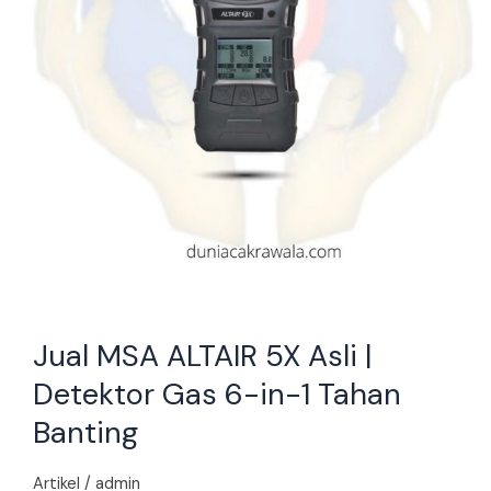
Gas
6-
in-
1
Tahan
Banting
Jual MSA ALTAIR 5X Asli |
Detektor Gas 6-in-1 Tahan
Banting
Artikel
/
admin