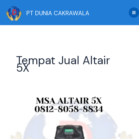
Skip
to
PT DUNIA CAKRAWALA
content
Tempat Jual Altair
5X
Jual
MSA
ALTAIR
5X
Asli
|
Detektor