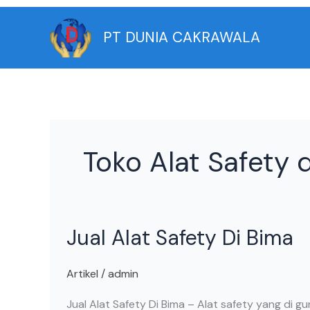
Skip
to
PT DUNIA CAKRAWALA
content
Toko Alat Safety 
Jual
Jual Alat Safety Di Bima
Alat
Safety
Di
Artikel
/
admin
Bima
Jual Alat Safety Di Bima – Alat safety yang di g