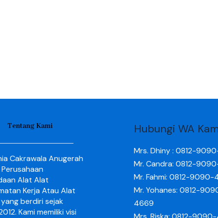
Tentang Kami
Hubungi WA Kam
Mrs. Dhiny : 0812-909
nia Cakrawala Anugerah
Mr. Candra: 0812-909
 Perusahaan
Mr. Fahmi: 0812-9090-
aan Alat Alat
Mr. Yohanes: 0812-909
matan Kerja Atau Alat
yang berdiri sejak
4669
012. Kami memiliki visi
Mrs. Riska: 0812-9090