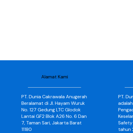
Alamat Kami
PT. Dunia Cakrawala Anugerah
PT. Du
Beralamat di Jl. Hayam Wuruk
adalah
No. 127 Gedung LTC Glodok
Pengad
Lantai GF2 Blok A26 No. 6 Dan
Kesela
7, Taman Sari, Jakarta Barat
Safety 
11180
tahun 2